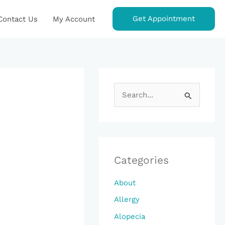
Get Appointment
Contact Us
My Account
S
E
A
R
C
Categories
H
About
F
Allergy
O
Alopecia
R