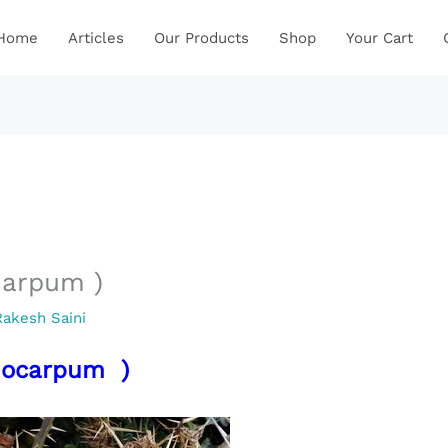
Home
Articles
Our Products
Shop
Your Cart
carpum )
Rakesh Saini
thocarpum )