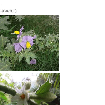
 )
carpum )