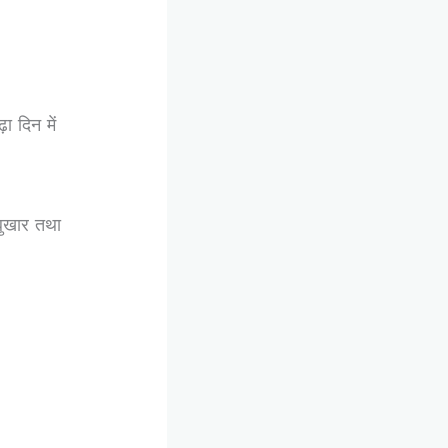
ढ़ा
दिन में
ुखार तथा