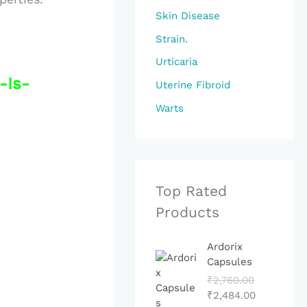
Skin Disease
Strain.
Urticaria
-Is-
Uterine Fibroid
Warts
Top Rated
Products
O
C
Ardorix
R
U
Capsules
I
R
₹
2,760.00
G
R
₹
2,484.00
I
E