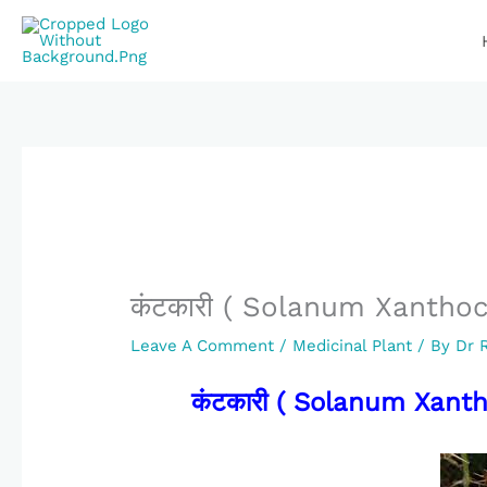
Skip
To
Content
कंटकारी ( Solanum Xantho
Leave A Comment
/
Medicinal Plant
/ By
Dr 
कंटकारी ( Solanum Xan